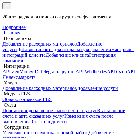
20 площадок для поиска сотрудников фулфилмента
Подробнее
Главная
Первый вход
Добавление расходных материалов
Добавление
услуги
Добавление бота для отправки уведомлений
Настройка
интеграций клиента
Добавление клиента
Регистрация
компании
Интеграции
API ZenMoney
ID Telegram-группы
API Wildberries
API Ozon
API
Яндекс.маркета
Услуги
Добавление расходных материалов
Добавление услуги
Модуль FBS
Обработка заказов FBS
Счета
Просмотр и добавление выполненных услуг
Выставление
счета и акта оказанных услуг
Изменения счета после
выставления
Оплата подписки
Сотрудники
Уведомление сотрудника о новой работе
Добавление