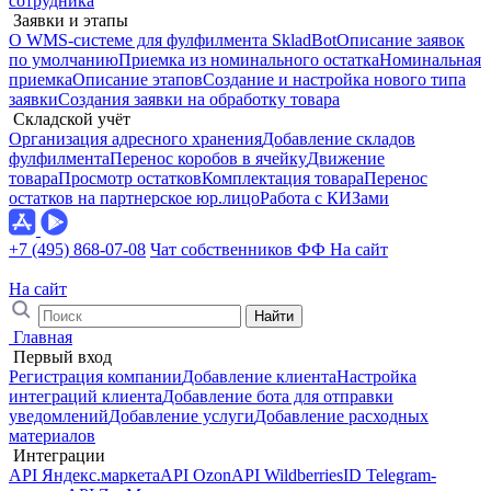
сотрудника
Заявки и этапы
О WMS-системе для фулфилмента SkladBot
Описание заявок
по умолчанию
Приемка из номинального остатка
Номинальная
приемка
Описание этапов
Создание и настройка нового типа
заявки
Создания заявки на обработку товара
Складской учёт
Организация адресного хранения
Добавление складов
фулфилмента
Перенос коробов в ячейку
Движение
товара
Просмотр остатков
Комплектация товара
Перенос
остатков на партнерское юр.лицо
Работа с КИЗами
+7 (495) 868-07-08
Чат собственников ФФ
На сайт
На сайт
Найти
Главная
Первый вход
Регистрация компании
Добавление клиента
Настройка
интеграций клиента
Добавление бота для отправки
уведомлений
Добавление услуги
Добавление расходных
материалов
Интеграции
API Яндекс.маркета
API Ozon
API Wildberries
ID Telegram-