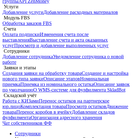
группы
API ZenMoney
Услуги
Добавление услуги
Добавление расходных материалов
Модуль FBS
Обработка заказов FBS
Счета
Оплата подписки
Изменения счета после
выставления
Выставление счета и акта оказанных
услуг
Просмотр и добавление выполненных услуг
Сотрудники
Добавление сотрудника
Уведомление сотрудника о новой
работе
Заявки и этапы
Создания заявки на обработку товара
Создание и настройка
нового типа заявки
Описание этапов
Номинальная
приемка
Приемка из номинального остатка
Описание заявок
по умолчанию
О WMS-системе для фулфилмента SkladBot
Складской учёт
Работа с КИЗами
Перенос остатков на партнерское
юр.лицо
Комплектация товара
Просмотр остатков
Движение
товара
Перенос коробов в ячейку
Добавление складов
фулфилмента
Организация адресного хранения
Чат собственников ФФ
Сотрудники